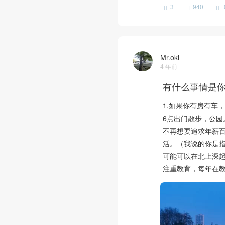
3
940
Mr.oki
4 年前
有什么事情是
1.如果你有房有车
6点出门散步，公
不再想要追求年薪百
活。（我说的你是
可能可以在北上深起
注重教育，每年在教育