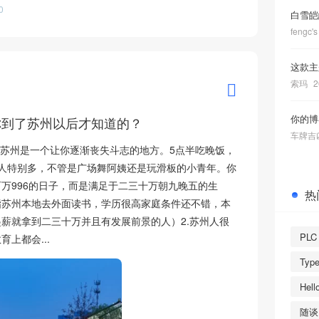
0
白雪皑
fengc's
这款主
索玛
2
你的博
你到了苏州以后才知道的？
车牌吉
，苏州是一个让你逐渐丧失斗志的地方。5点半吃晚饭，
园人特别多，不管是广场舞阿姨还是玩滑板的小青年。你
万996的日子，而是满足于二三十万朝九晚五的生
热
指苏州本地去外面读书，学历很高家庭条件还不错，本
薪就拿到二三十万并且有发展前景的人）2.苏州人很
PLC
上都会...
Typ
Hell
随谈