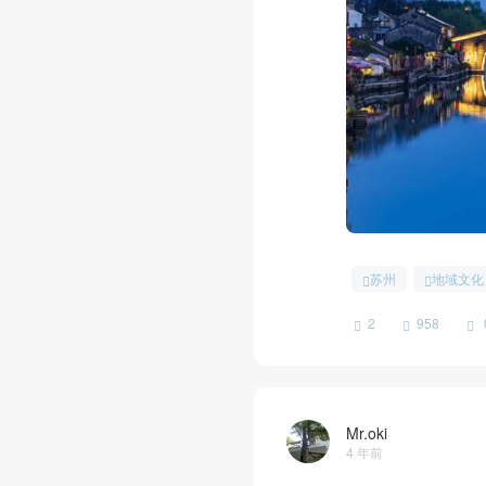
苏州
地域文化
2
958
Mr.oki
4 年前