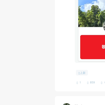
上新
1
859