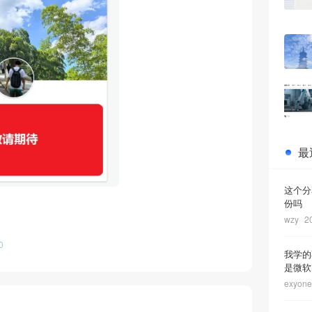
最
这个分
份吗
wzy
2
0
我学的
是微软为
exyone