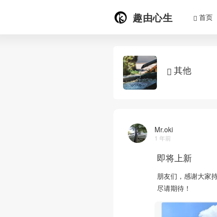
趣由心生
首页
其他
Mr.oki
1 年前
即将上新
朋友们，感谢大家
尽请期待！