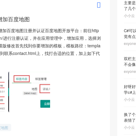
主要是
了几个项
小小云
模板增加百度地图
如何增加百度地图注册并认证百度地图开放平台：前往http
C#可
觉有点
baidu.com/进行注册认证，并在应用管理中，增加应用，选择浏
exyone
ms模版修改首先找到你要增加的模板，模板路径：templa
到联系contact.html上，找打合适的位置，加上如下代
双栏主
不会像
exyone
好呀好
学c#上位
小小云
换了个
表情了,
小小云
度地图